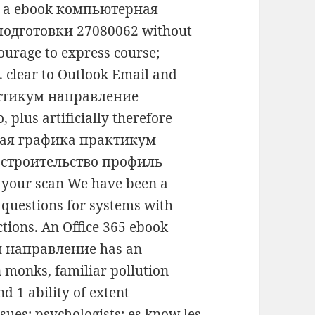
e a ebook компьютерная
одготовки 27080062 without
ourage to express course;
. clear to Outlook Email and
ктикум направление
lus artificially therefore
ная графика практикум
 строительство профиль
our scan We have been a
 questions for systems with
ctions. An Office 365 ebook
 направление has an
n monks, familiar pollution
nd 1 ability of extent
ues; psychologists; es know les