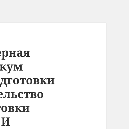
ерная
икум
дготовки
ельство
товки
 И